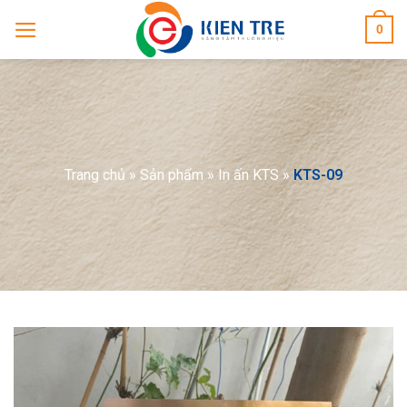
Skip
0
to
content
Trang chủ
»
Sản phẩm
»
In ấn KTS
»
KTS-09