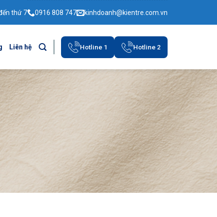
đến thứ 7
0916 808 747
kinhdoanh@kientre.com.vn
Hotline 1
Hotline 2
g
Liên hệ