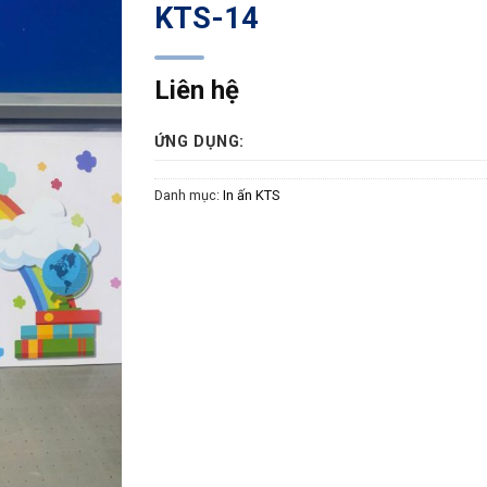
KTS-14
Liên hệ
ỨNG DỤNG:
Danh mục:
In ấn KTS