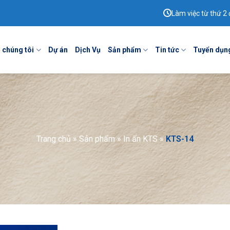
Làm việc từ thứ 2 
 chúng tôi
Dự án
Dịch Vụ
Sản phẩm
Tin tức
Tuyển dụn
Trang chủ
»
Sản phẩm
»
In ấn KTS
»
KTS-14