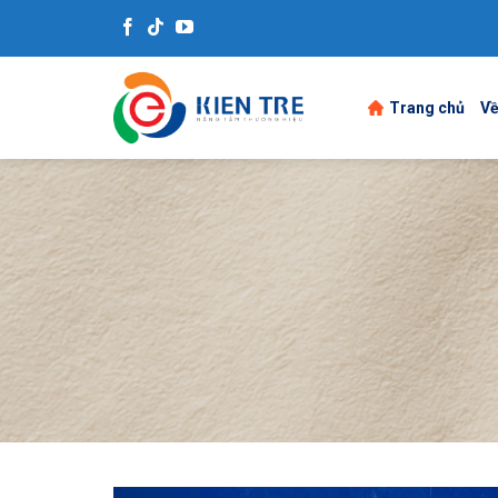
Skip
to
content
Trang chủ
Về