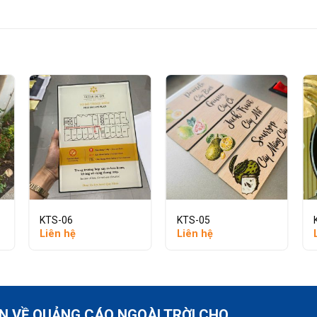
KTS-06
KTS-05
Liên hệ
Liên hệ
ỆN VỀ QUẢNG CÁO NGOÀI TRỜI CHO