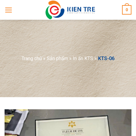
Skip
0
to
content
Trang chủ
»
Sản phẩm
»
In ấn KTS
»
KTS-06