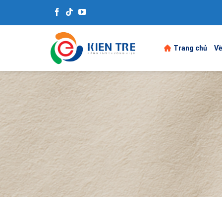
Skip
to
content
Trang chủ
Về