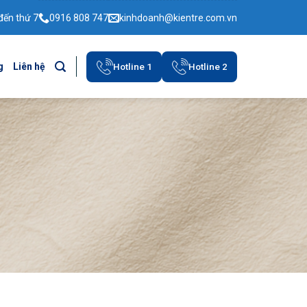
đến thứ 7
0916 808 747
kinhdoanh@kientre.com.vn
Hotline 1
Hotline 2
g
Liên hệ