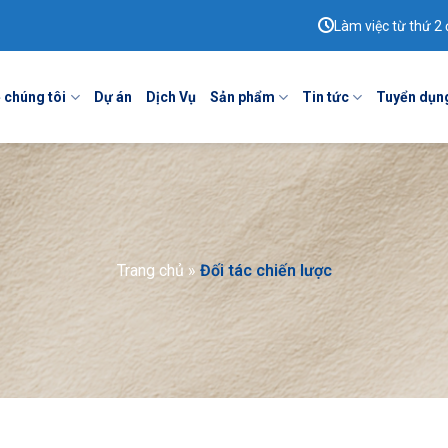
Làm việc từ thứ 2 
 chúng tôi
Dự án
Dịch Vụ
Sản phẩm
Tin tức
Tuyển dụn
Trang chủ
»
Đối tác chiến lược